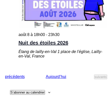
v
t
u
n
e
s
a
É
août 8 à 18h00
-
23h30
v
v
Nuit des étoiles 2026
i
è
Étang de lailly-en-Val
1 place de l'église, Lailly-
en-Val, France
g
n
e
a
m
É
Aujourd’hui
précédents
É
suivants
t
v
v
e
è
è
n
n
i
e
n
S’abonner au calendrier
e
m
m
e
t
o
n
e
t
n
s