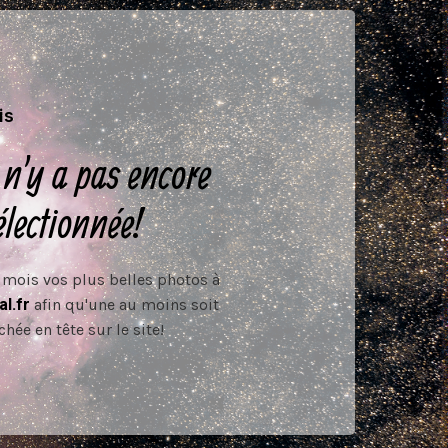
is
 n'y a pas encore
électionnée!
mois vos plus belles photos à
l.fr
afin qu'une au moins soit
chée en tête sur le site!