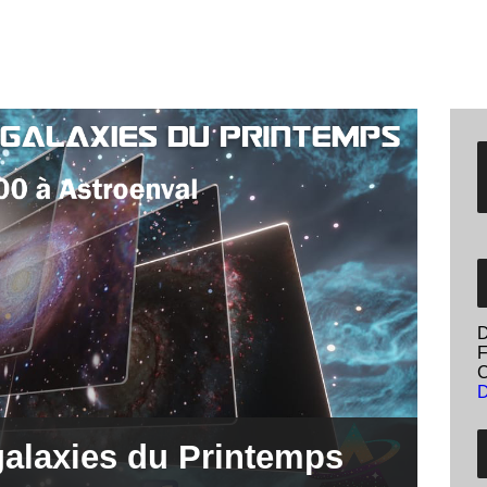
D
F
C
D
galaxies du Printemps