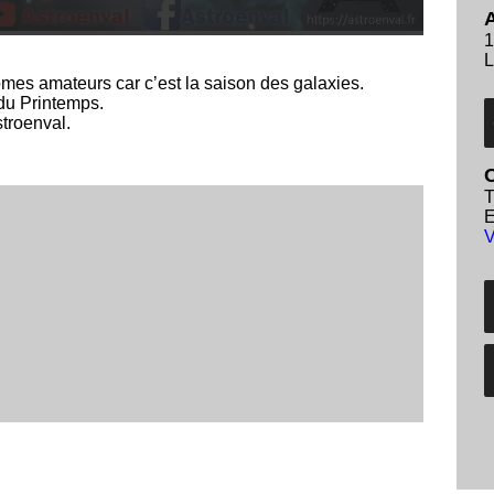
A
1
L
omes amateurs car c’est la saison des galaxies.
 du Printemps.
stroenval.
C
T
E
V