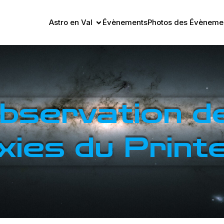
Astro en Val
Évènements
Photos des Évènemen
bservation d
xies du Prin