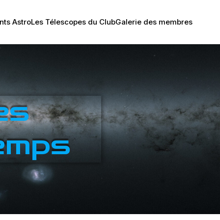
ts Astro
Les Télescopes du Club
Galerie des membres
es
temps